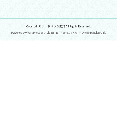
Copyright © フードバンク愛知 All Rights Reserved.
Powered by
WordPress
with
Lightning Theme
&
VK All in One Expansion Unit