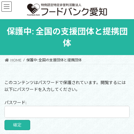
コ
ナ
ン
ビ
テ
ゲ
ン
ー
ツ
シ
保護中: 全国の支援団体と提携団
へ
ョ
ス
ン
体
キ
に
ッ
移
プ
動
HOME
保護中: 全国の支援団体と提携団体
このコンテンツはパスワードで保護されています。閲覧するには
以下にパスワードを入力してください。
パスワード: