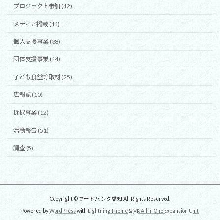
プロジェクト参加 (12)
メディア掲載 (14)
個人支援事業 (38)
団体支援事業 (14)
子ども食堂等取材 (25)
広報誌 (10)
採択事業 (12)
活動報告 (51)
調査 (5)
Copyright © フードバンク愛知 All Rights Reserved.
Powered by
WordPress
with
Lightning Theme
&
VK All in One Expansion Unit