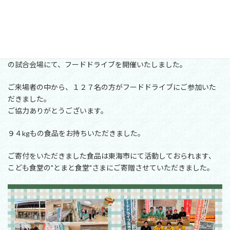
日
さんとフードドライブを実施
時
:
2025年4月5日(土)東海市民体育館にて行われた
大同特殊鋼フェニックス
VS
豊田合成ブルーファルコン名古屋
の試合会場にて、フードドライブを開催いたしました。
ご来場者の中から、１２７名の方がフードドライブにご参加いた
だきました。
ご協力ありがとうございます。
９４kgもの食品をお持ちいただきました。
ご寄付をいただきました食品は東海市にて活動しておられます、
こども食堂の"とまと食堂"さまにご寄贈させていただきました。